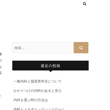
検
つ
最近の投稿
な
は
一般内科と脂質異常症について
かかりつけの内科があると安心
時
内科を選ぶ時の方法は
。
内科とメタボリックシンドローム