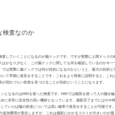
な検査なのか
に検査していくことになるのが脳ドックです。
ですが実際に人間ドックの
人はかなり少なく、この脳ドックに関しても何を確認しているのか今一
。では実際に脳ドックでは何が目的になるのかというと、最大の目的と
ついて早期に発見をすることです。これをより簡単に説明すると、これ
状が現れづらい疾患を見つけることが目的ということになります。
ンとなるのはMRIを使った検査です。MRIでは磁気を使って人の脳を輪
ために非常に安全性の高い機材となっています。撮影完了までにはやや
をしていけば脳の疾患については高い確率で発見をすることが可能です
後の追加費用が発生しますが、これは撮影にかかるコストが大きいのが最